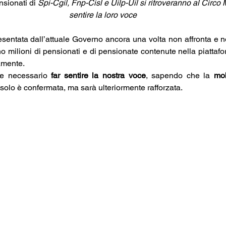
nsionati di 
Spi-Cgil, Fnp-Cisl e Uilp-Uil si ritroveranno al Circo
sentire la loro voce
esentata dall’attuale Governo ancora una volta non affronta e no
o milioni di pensionati e di pensionate contenute nella piattaf
amente.
e necessario 
far sentire la nostra voce
, sapendo che la 
mob
solo è confermata, ma sarà ulteriormente rafforzata. 