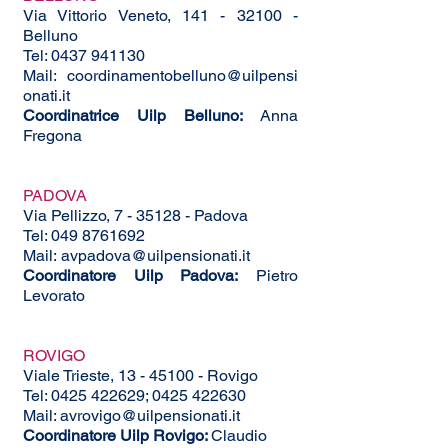
Via Vittorio Veneto,
141 - 32100
-
Belluno
Tel: 0437 941130
Mail:
coordinamentobelluno@uilpensi
onati.it
Coordinatrice Uilp Belluno:
Anna
Fregona
PADOVA
Via Pellizzo, 7 - 35128 - Padova
Tel:
049 8761692
Mail:
avpadova@uilpensionati.it
Coordinatore Uilp Padova:
Pietro
Levorato​
ROVIGO
Viale Trieste,
13 - 45100
- Rovigo
Tel:
0425 422629
;
0425 422630
Mail:
avrovigo@uilpensionati.it
Coordinatore Uilp Rovigo:
Claudio