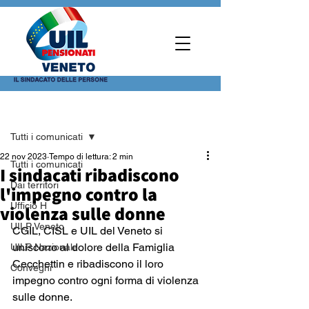
Post
Tutti i comunicati
22 nov 2023
Tempo di lettura: 2 min
Tutti i comunicati
I sindacati ribadiscono
Dai territori
l'impegno contro la
Ufficio H
violenza sulle donne
UILP Veneto
CGIL, CISL e UIL del Veneto si 
uniscono al dolore della Famiglia 
UILP Nazionale
Cecchettin e ribadiscono il loro  
Convegni
impegno contro ogni forma di violenza 
sulle donne. 