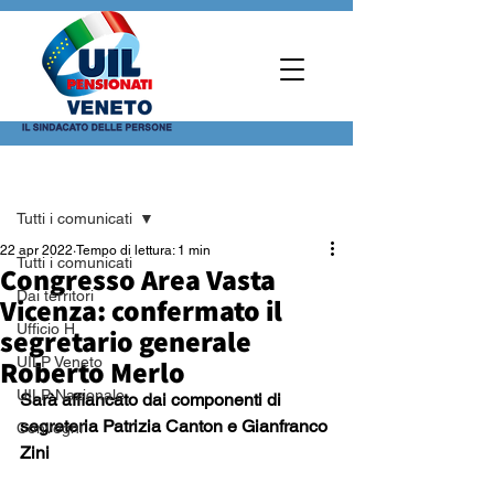
Post
Tutti i comunicati
22 apr 2022
Tempo di lettura: 1 min
Tutti i comunicati
Congresso Area Vasta
Dai territori
Vicenza: confermato il
Ufficio H
segretario generale
Roberto Merlo
UILP Veneto
UILP Nazionale
Sarà affiancato dai componenti di 
segreteria Patrizia Canton e Gianfranco 
Convegni
Zini