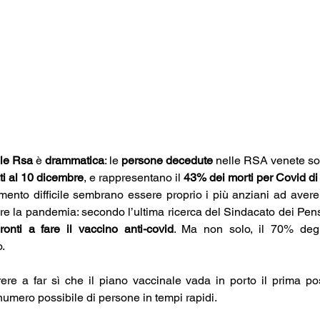
lle Rsa
 è 
drammatica
: le 
persone decedute
 nelle RSA venete so
ti al 10 dicembre
, e rappresentano il 
43% dei morti per Covid di 
nto difficile sembrano essere proprio i più anziani ad avere 
re la pandemia: secondo l’ultima ricerca del Sindacato dei Pens
onti a fare il vaccino anti-covid
. Ma non solo, il 70% degli
. 
ere a far sì che il piano vaccinale vada in porto il prima pos
numero possibile di persone in tempi rapidi.