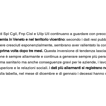
ati Spi Cgil, Fnp Cisl e Uilp Uil continuano a guardare con preo
mia in Veneto e nel territorio vicentino
: secondo i dati resi pubb
ere cresciuti esponenzialmente, sembrano aver rallentato la co
 prima volta dopo tre mesi.
 Questa inversione di tendenza lascia 
one è sempre allarmante e continua a generare sempre più pers
stema sanitario ma anche conseguenze gravi per le aziende, i lavorat
periore e le relazioni sociali. I 
dati più allarmanti si registrano n
alla tabella, nel mese di dicembre e di gennaio i decessi hanno 