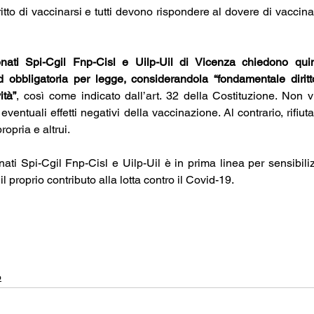
ritto di vaccinarsi e tutti devono rispondere al dovere di vaccinar
onati Spi-Cgil Fnp-Cisl e Uilp-Uil di Vicenza chiedono quin
d obbligatoria per legge, considerandola “fondamentale diritto
ità”
, così come indicato dall’art. 32 della Costituzione. Non vi 
eventuali effetti negativi della vaccinazione. Al contrario, rifiut
ropria e altrui.
ati Spi-Cgil Fnp-Cisl e Uilp-Uil è in prima linea per sensibilizz
l proprio contributo alla lotta contro il Covid-19.
o