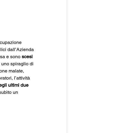
ccupazione 
lici dall’Azienda 
rsa e sono 
scesi 
uno spiraglio di 
one malate, 
ori, l’attività 
egli ultimi due 
subìto un 