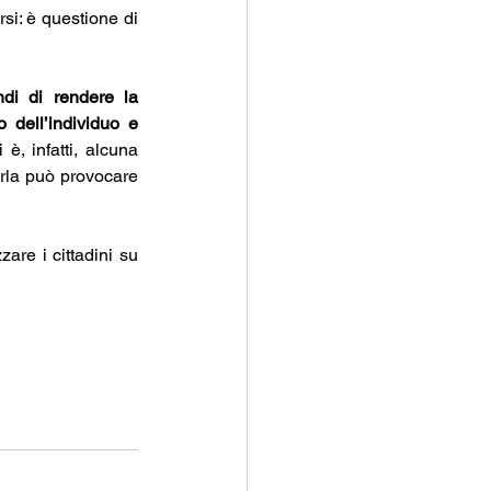
si: è questione di 
di di rendere la 
 dell’individuo e 
è, infatti, alcuna 
arla può provocare 
are i cittadini su 