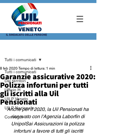
Post
Tutti i comunicati
8 feb 2020
Tempo di lettura: 1 min
Tutti i comunicati
Garanzie assicurative 2020:
Dai territori
Polizza infortuni per tutti
Ufficio H
gli iscritti alla Uil
Pensionati
UILP Veneto
UILP Nazionale
Anche per il 2020, la Uil Pensionati ha 
rinnovato con l'Agenzia Laborfin di 
Convegni
UnipolSai Assicurazioni la polizza 
infortuni a favore di tutti gli iscritti