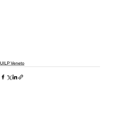
UILP Veneto
Mostra tutti
Post recenti