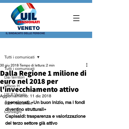
Post
Tutti i comunicati
30 giu 2018
Tempo di lettura: 2 min
Tutti i comunicati
Dalla Regione 1 milione di
Dai territori
euro nel 2018 per
Ufficio H
l'invecchiamento attivo
UILP Veneto
Aggiornamento:
11 dic 2018
I pensionati: «Un buon inizio, ma i fondi 
UILP Nazionale
diventino strutturali»
Convegni
Capisaldi: trasparenza e valorizzazione 
del terzo settore già attivo