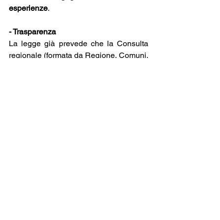
esperienze
.
- Trasparenza
La legge già prevede che la Consulta 
regionale (formata da Regione, Comuni, 
sindacati, Centro di servizi per anziani, 
Terzo settore, Centro di Servizio per il 
Volontariato, Conferenza regionale del 
Volontariato, cooperatori sociali) faccia 
attività di monitoraggio sull'attuazione 
degli interventi
. Questa deve essere 
svolta nella massima trasparenza.
UILP Veneto