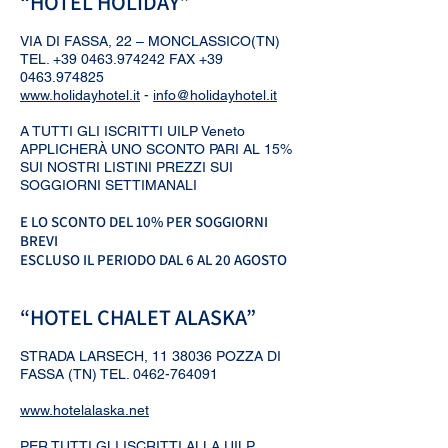
“HOTEL HOLIDAY”
VIA DI FASSA, 22 – MONCLASSICO(TN)
TEL.
+39 0463.974242
FAX
+39
0463.974825
www.holidayhotel.it
-
info@holidayhotel.it
A TUTTI GLI ISCRITTI UILP Veneto
APPLICHERÀ UNO SCONTO PARI AL 15%
SUI NOSTRI LISTINI PREZZI SUI
SOGGIORNI SETTIMANALI
E LO SCONTO DEL 10% PER SOGGIORNI
BREVI
ESCLUSO IL PERIODO DAL 6 AL 20 AGOSTO
“HOTEL CHALET ALASKA”
STRADA LARSECH,
11 38036
POZZA DI
FASSA (TN) TEL.
0462-764091
www.hotelalaska.net
PER TUTTI GLI ISCRITTI ALLA UILP