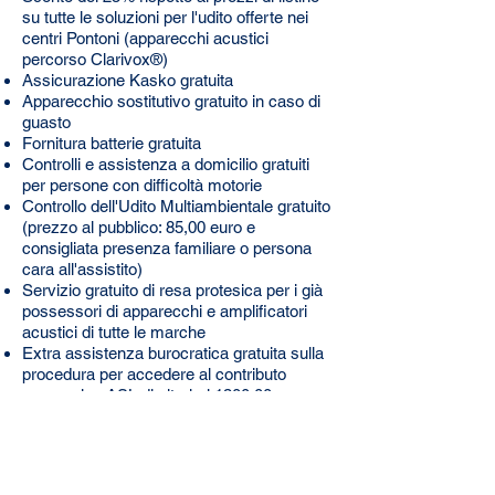
su tutte le soluzioni per l'udito offerte nei
centri Pontoni (apparecchi acustici
percorso Clarivox®)
Assicurazione Kasko gratuita
Apparecchio sostitutivo gratuito in caso di
guasto
Fornitura batterie gratuita
Controlli e assistenza a domicilio gratuiti
per persone con difficoltà motorie
Controllo dell'Udito Multiambientale gratuito
(prezzo al pubblico: 85,00 euro e
consigliata presenza familiare o persona
cara all'assistito)
Servizio gratuito di resa protesica per i già
possessori di apparecchi e amplificatori
acustici di tutte le marche
Extra assistenza burocratica gratuita sulla
procedura per accedere al contributo
economico ASL di ulteriori 1300,00 euro
(per gli aventi diritto)
Per avere diritto alle agevolazioni proposte
sarà necessario presentarsi con la tessera