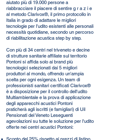
aiutato più di 19.000 persone a
riabbracciare il piacere di sentire g r a z i e
al metodo Clarivox®, il primo protocollo in
Italia in grado di adattare le migliori
tecnologie per l'udito esistenti alle personali
necessità quotidiane, secondo un percorso
di riabilitazione acustica step by step.
Con più di 34 centri nel triveneto e decine
di strutture sanitarie affiliate sul territorio
Pontoni si affida solo ai brand più
tecnologici selezionati dai 5 migliori
produttori al mondo, offrendo un'ampia
scelta per ogni esigenza. Un team di
professionisti sanitari certificati Clarivox®
è a disposizione per il controllo dell'udito
Multiambientale e la prova di applicazione
degli apparecchi acustici Pontoni
praticherà agli iscritti (e famigliari) di Uil
Pensionati del Veneto Leseguenti
agevolazioni su tutte le soluzione per l'udito
offerte nei centri acustici Pontoni:
Sconto del 25% rispetto ai prezzi di listino