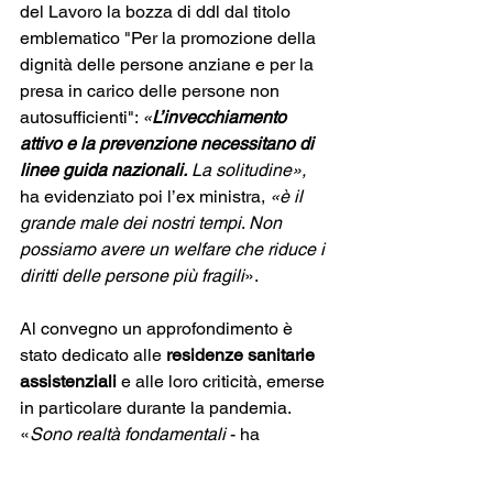
del Lavoro la bozza di ddl dal titolo 
emblematico "Per la promozione della 
dignità delle persone anziane e per la 
presa in carico delle persone non 
autosufficienti": 
«
L’invecchiamento 
attivo e la prevenzione necessitano di 
linee guida nazionali.
 La solitudine», 
ha evidenziato poi l’ex ministra,
 «è il 
grande male dei nostri tempi
. 
Non 
possiamo avere un welfare che riduce i 
diritti delle persone più fragili
». 
Al convegno un approfondimento è 
stato dedicato alle 
residenze sanitarie 
assistenziali
 e alle loro criticità, emerse 
in particolare durante la pandemia. 
«
Sono realtà fondamentali
 - ha 
sottolineato la stessa Lanzarin -
 ma 
nel 
Pnnr c’è una totale disattenzione verso 