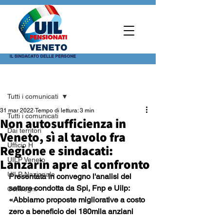
Post
Tutti i comunicati
31 mar 2022
Tempo di lettura: 3 min
Tutti i comunicati
Non autosufficienza in
Dai territori
Veneto, sì al tavolo fra
Ufficio H
Regione e sindacati:
Lanzarin apre al confronto
UILP Veneto
UILP Nazionale
Presentata in convegno l'analisi del 
settore condotta da Spi, Fnp e Uilp: 
Convegni
«Abbiamo proposte migliorative a costo 
zero a beneficio dei 180mila anziani 