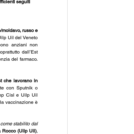
icienti seguiti 
o/moldavo, russo e 
ilp Uil del Veneto 
cono anziani non 
rattutto dall’Est 
nzia del farmaco. 
st che lavorano in 
te con Sputnik o 
np Cisl e Uilp
Uil 
la vaccinazione è 
ome stabilito dal 
 Rocco (Uilp Uil)
, 