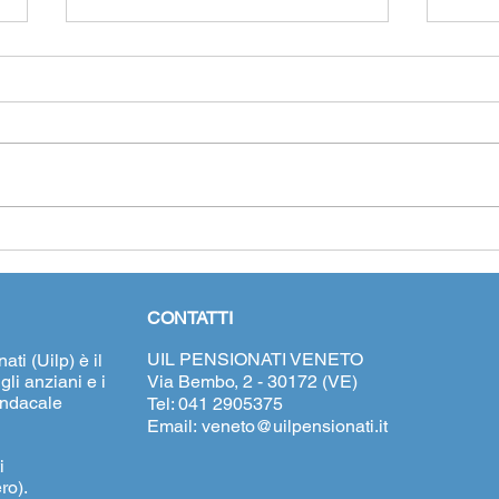
Cedolino pensione di agosto
Il gr
2025
sinda
Vene
CONTATTI
UIL PENSIONATI VENETO
ti (Uilp) è il
li anziani e i
Via Bembo, 2 - 30172 (VE)
indacale
Tel: 041 2905375
Email:
veneto@uilpensionati.it
i
ro).