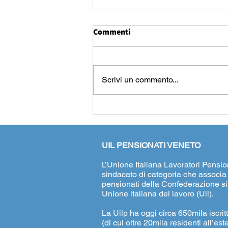
Commenti
Scrivi un commento...
Proroga al 30 settembre per
il bando contributi agli
anziani non autosufficienti
assistiti a domicilio
UIL PENSIONATI VENETO
L’Unione Italiana Lavoratori Pensiona
sindacato di categoria che associa g
pensionati della Confederazione s
Unione italiana del lavoro (Uil).
La Uilp ha oggi circa 650mila iscritt
(di cui oltre 20mila residenti all’este