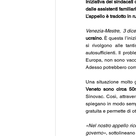
Iniziativa dei sindacati
dalle assistenti familiari
L’appello è tradotto in
Venezia-Mestre,  3 di
ucraino
. È questa l’ini
si rivolgono alle tant
autosufficienti. Il pro
Europa, non sono vacci
Adesso potrebbero comu
Una situazione molto g
Veneto sono circa 50
Sinovac. Così, attrave
spiegano in modo sempl
gratuita e permette di o
«Nel nostro appello ric
governo»
, sottolineano