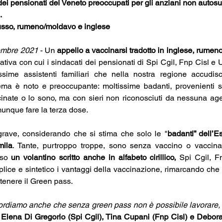
 dei pensionati del Veneto preoccupati per gli anziani non autosuff
. 
 russo, rumeno/moldavo e inglese
cembre 2021
 - Un 
appello a vaccinarsi tradotto in inglese, rumen
ziativa con cui i sindacati dei pensionati di Spi Cgil, Fnp Cisl e U
issime assistenti familiari che nella nostra regione accudis
blema è noto e preoccupante: moltissime badanti, provenienti sop
nate o lo sono, ma con sieri non riconosciuti da nessuna age
nque fare la terza dose.
rave, considerando che si stima che solo le "
badanti” dell’E
mila
. Tante, purtroppo troppe, sono senza vaccino o vaccina
rso 
un volantino scritto anche in alfabeto cirillico,
 Spi Cgil, F
ice e sintetico i vantaggi della vaccinazione, rimarcando che 
ttenere il Green pass.
ordiamo anche che senza green pass non è possibile lavorare, c
 
Elena Di Gregorio (Spi Cgil), Tina Cupani (Fnp Cisl) e Debora