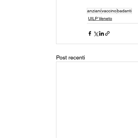
anziani
vaccino
badanti
UILP Veneto
Post recenti