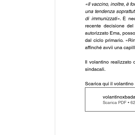
«Il vaccino, inoltre, è 
una tendenza soprattutto
di immunizzati»
. È ne
recente decisione del
autorizzato Ema, posson
dal ciclo primario. «Ri
affinché avvii una capil
Il volantino realizzato 
sindacali.
Scarica qui il volantin
volantinoxbada
Scarica PDF • 6