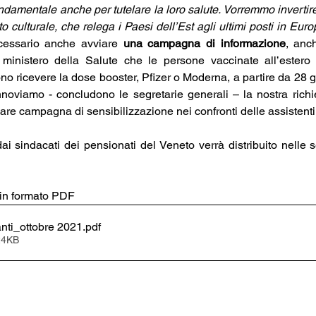
fondamentale anche per tutelare la loro salute. Vorremmo inverti
 culturale, che relega i Paesi dell’Est agli ultimi posti in Euro
cessario anche avviare 
una campagna di informazione
, anch
 ministero della Salute che le persone vaccinate all’estero
o ricevere la dose booster, Pfizer o Moderna, a partire da 28 gi
nnoviamo - concludono le segretarie generali – la nostra richi
lare campagna di sensibilizzazione nei confronti delle assistenti 
dai sindacati dei pensionati del Veneto verrà distribuito nelle se
o in formato PDF
nti_ottobre 2021
.pdf
24KB