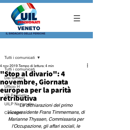
Post
Tutti i comunicati
4 nov 2019
Tempo di lettura: 4 min
Tutti i comunicati
"Stop al divario": 4
Dai territori
novembre, Giornata
Ufficio H
europea per la parità
retributiva
UILP Veneto
UILP Nazionale
Le dichiarazioni del primo 
Vicepresidente Frans Timmermans, di 
Convegni
Marianne Thyssen, Commissaria per 
l'Occupazione, gli affari sociali, le 